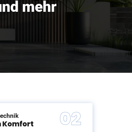
 und mehr
technik
n Komfort