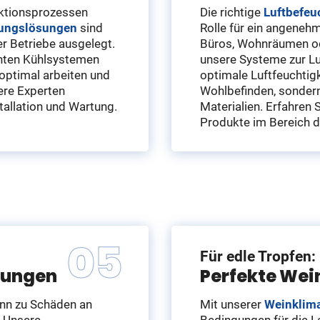
uktionsprozessen
Die richtige
Luftbefeu
lungslösungen
sind
Rolle für ein angene
er Betriebe ausgelegt.
Büros, Wohnräumen od
enten Kühlsystemen
unsere Systeme zur Lu
 optimal arbeiten und
optimale Luftfeuchtigke
ere Experten
Wohlbefinden, sondern
stallation und Wartung.
Materialien. Erfahren 
Produkte im Bereich d
Für edle Tropfen:
sungen
Perfekte Wei
ann zu Schäden an
Mit unserer
Weinklima
. Unsere
Bedingungen für die L