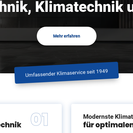
hnik, Klimatechnik
Mehr erfahren
Umfassender Klimaservice seit 1949
Modernste Klima
echnik
für optimale