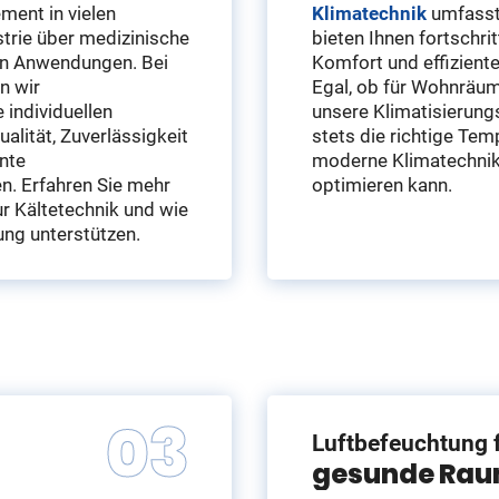
ement in vielen
Klimatechnik
umfasst 
trie über medizinische
bieten Ihnen fortschri
hen Anwendungen. Bei
Komfort und effiziente
n wir
Egal, ob für Wohnräum
individuellen
unsere Klimatisierung
alität, Zuverlässigkeit
stets die richtige Tem
ante
moderne Klimatechnik 
n. Erfahren Sie mehr
optimieren kann.
r Kältetechnik und wie
ung unterstützen.
Luftbefeuchtung 
gesunde Rau