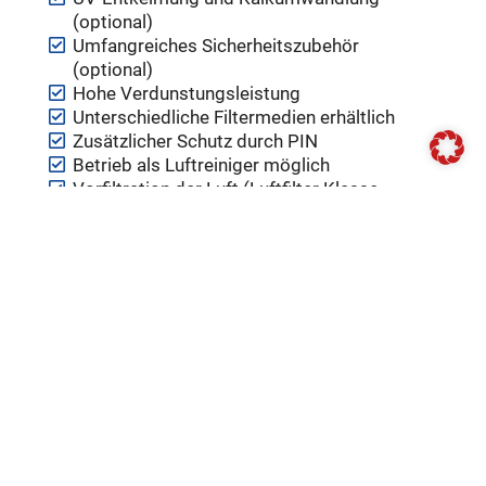
(optional)
Umfangreiches Sicherheitszubehör
(optional)
Hohe Verdunstungsleistung
Unterschiedliche Filtermedien erhältlich
Zusätzlicher Schutz durch PIN
Betrieb als Luftreiniger möglich
Vorfiltration der Luft (Luftfilter Klasse
Grobstaub, F 7, H 10)
WLAN/Wi-Fi Modul
App-Steuerung
Hochwertiger Materialien
Sicherheitsglasabdeckung mit
Dämpferabsenkung
Technische Daten
Betriebsgeräusch: