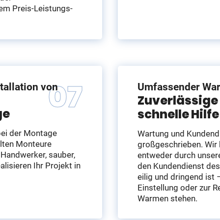
dem Preis-Leistungs-
tallation von
Umfassender War
Zuverlässige
n
ge
schnelle Hilf
bei der Montage
Wartung und Kundendi
lten Monteure
großgeschrieben. Wir 
 Handwerker, sauber,
entweder durch unser
lisieren Ihr Projekt in
den Kundendienst des 
eilig und dringend ist
Einstellung oder zur R
Warmen stehen.